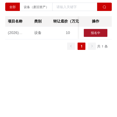
全部 
设备（废旧资产） 
房产 
交通运输工具 
项目名称
类别
转让底价（万元）
操作
截止日期
(2026)2143一台民用手摇拖拉机转让(测试测试测试)
设备
10
2026-08-11
报名中
1
共 1 条